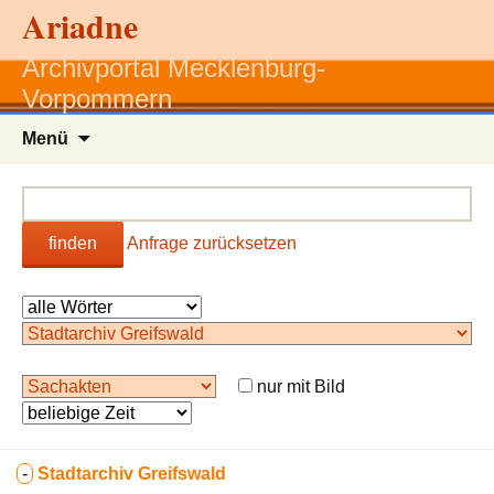
Ariadne
Archivportal Mecklenburg-
Vorpommern
Zum
Menü
Inhalt
springen
finden
Anfrage zurücksetzen
nur mit Bild
-
Stadtarchiv Greifswald