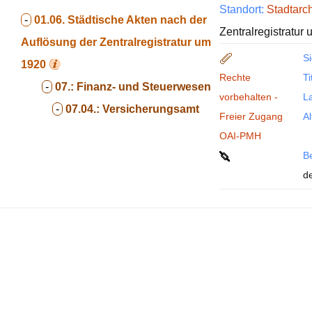
Standort:
Stadtarc
-
01.06.
Städtische Akten nach der
Zentralregistratur
Auflösung der Zentralregistratur um
Si
1920
Rechte
Ti
-
07.:
Finanz- und Steuerwesen
vorbehalten -
La
-
07.04.:
Versicherungsamt
Freier Zugang
Al
OAI-PMH
B
de