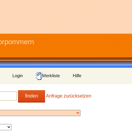
Vorpommern
Login
Merkliste
Hilfe
finden
Anfrage zurücksetzen