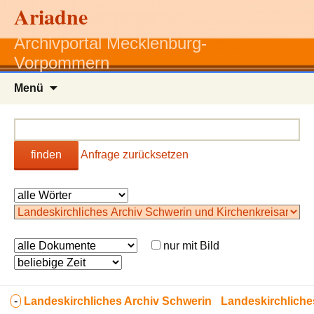
Ariadne
Archivportal Mecklenburg-
Vorpommern
Zum
Menü
Inhalt
springen
finden
Anfrage zurücksetzen
nur mit Bild
-
Landeskirchliches Archiv Schwerin
Landeskirchliche