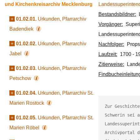
und Kirchenkreisarchiv Mecklenburg
Landessuperintend
Bestandsbildner:
+
01.02.01.
Urkunden, Pfarrarchiv
Vorgänger:
Super
Badendiek
Landessuperintend
+
01.02.02.
Urkunden, Pfarrarchiv
Nachfolger:
Props
Jabel
Laufzeit:
1700 - 1
Zitierweise:
Lande
+
01.02.03.
Urkunden, Pfarrarchiv
Findbucheinleitun
Petschow
+
01.02.04.
Urkunden, Pfarrarchiv St.
Marien Rostock
Zur Geschichte
Schwerin sei a
+
01.02.05.
Urkunden, Pfarrarchiv St.
Landessuperint
Marien Röbel
Archivportal d