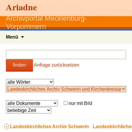
Ariadne
Archivportal Mecklenburg-
Vorpommern
Zum
Menü
Inhalt
springen
finden
Anfrage zurücksetzen
nur mit Bild
-
Landeskirchliches Archiv Schwerin
Landeskirchliche