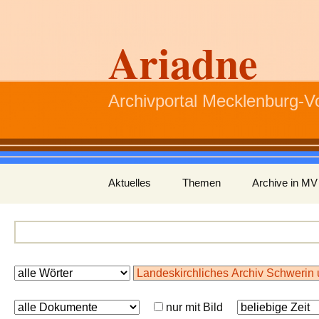
Ariadne
Archivportal Mecklenburg-
Zum
Aktuelles
Themen
Archive in MV
Inhalt
springen
nur mit Bild