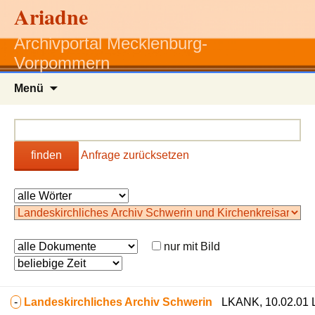
Ariadne
Archivportal Mecklenburg-
Vorpommern
Zum
Menü
Inhalt
springen
finden
Anfrage zurücksetzen
nur mit Bild
-
Landeskirchliches Archiv Schwerin
LKANK, 10.02.01 L