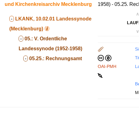
und Kirchenkreisarchiv Mecklenburg
1958) - 05.25. Re
∧
-
LKANK, 10.02.01
Landessynode
LAUF
(Mecklenburg)
∨
-
05.:
V. Ordentliche
Landessynode (1952-1958)
Si
Ti
-
05.25.:
Rechnungsamt
OAI-PMH
La
B
M