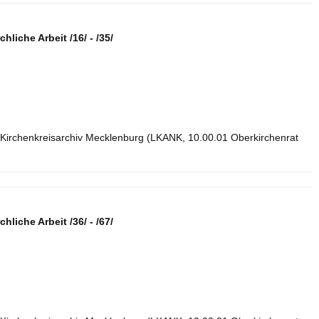
hliche Arbeit /16/ - /35/
 Kirchenkreisarchiv Mecklenburg (LKANK, 10.00.01 Oberkirchenrat
hliche Arbeit /36/ - /67/