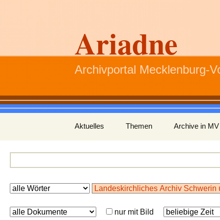
Ariadne
Archivportal Mecklenburg-
Zum
Aktuelles
Themen
Archive in MV
Inhalt
springen
nur mit Bild