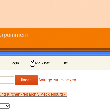
Vorpommern
Login
Merkliste
Hilfe
finden
Anfrage zurücksetzen