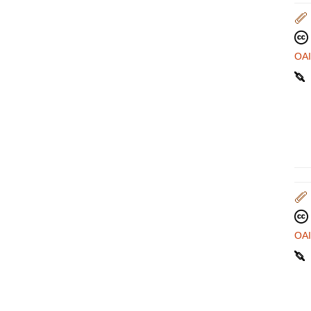
OA
OA