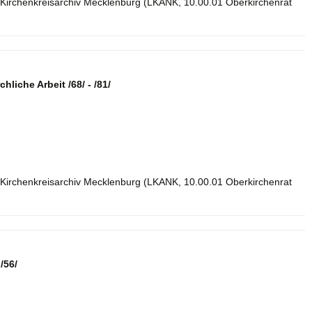
 Kirchenkreisarchiv Mecklenburg (LKANK, 10.00.01 Oberkirchenrat
hliche Arbeit /68/ - /81/
 Kirchenkreisarchiv Mecklenburg (LKANK, 10.00.01 Oberkirchenrat
/56/