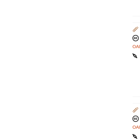
OA
OA