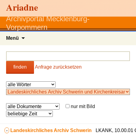
Ariadne
Archivportal Mecklenburg-
Vorpommern
Zum
Menü
Inhalt
springen
finden
Anfrage zurücksetzen
nur mit Bild
-
Landeskirchliches Archiv Schwerin
LKANK, 10.00.01 Ob