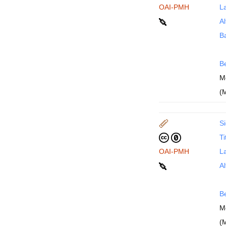
OAI-PMH
La
Al
B
B
M
(
Si
Ti
OAI-PMH
La
Al
B
M
(