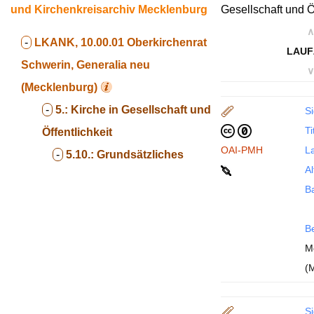
und Kirchenkreisarchiv Mecklenburg
Gesellschaft und Öf
∧
-
LKANK, 10.00.01
Oberkirchenrat
LAUF
Schwerin, Generalia neu
∨
(Mecklenburg)
-
5.:
Kirche in Gesellschaft und
Si
Ti
Öffentlichkeit
OAI-PMH
La
-
5.10.:
Grundsätzliches
Al
B
B
M
(
Si