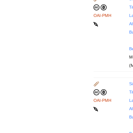
Ti
OAI-PMH
La
Al
B
B
M
(
Si
Ti
OAI-PMH
La
Al
B