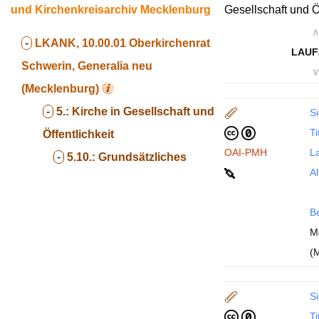
und Kirchenkreisarchiv Mecklenburg
Gesellschaft und Öf
∧
-
LKANK, 10.00.01
Oberkirchenrat
LAUF
Schwerin, Generalia neu
∨
(Mecklenburg)
-
5.:
Kirche in Gesellschaft und
Si
Ti
Öffentlichkeit
OAI-PMH
La
-
5.10.:
Grundsätzliches
Al
B
M
(
Si
Ti