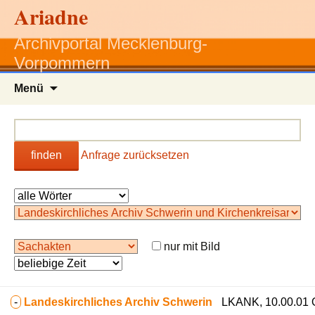
Ariadne
Archivportal Mecklenburg-
Vorpommern
Zum
Menü
Inhalt
springen
finden
Anfrage zurücksetzen
nur mit Bild
-
Landeskirchliches Archiv Schwerin
LKANK, 10.00.01 Ob