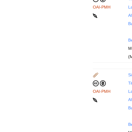
OAI-PMH
La
Al
B
B
M
(
Si
Ti
OAI-PMH
La
Al
B
B