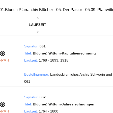
01.Bluech Pfarrarchiv Blücher - 05. Der Pastor - 05.09. Pfarrwit
∧
LAUFZEIT
∨
Signatur:
061
Titel:
Blücher: Wittum-Kapitalienrechnung
I-PMH
Laufzeit:
1768 - 1893, 1915
Bestellnummer:
Landeskirchliches Archiv Schwerin und 
061
Signatur:
062
Titel:
Blücher: Wittum-Jahresrechnungen
I-PMH
Laufzeit:
1764 - 1800