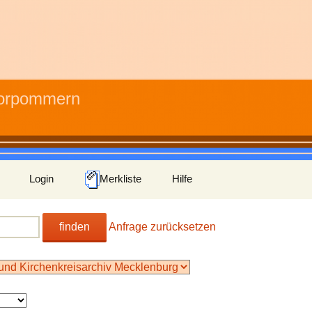
Vorpommern
Login
Merkliste
Hilfe
finden
Anfrage zurücksetzen