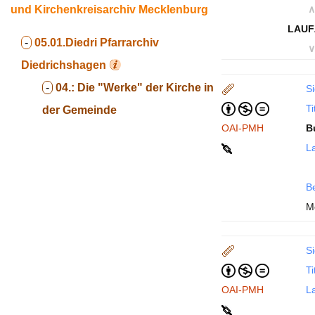
und Kirchenkreisarchiv Mecklenburg
∧
LAUF
-
05.01.Diedri
Pfarrarchiv
∨
Diedrichshagen
-
04.:
Die "Werke" der Kirche in
Si
Ti
der Gemeinde
OAI-PMH
B
La
B
M
Si
Ti
OAI-PMH
La