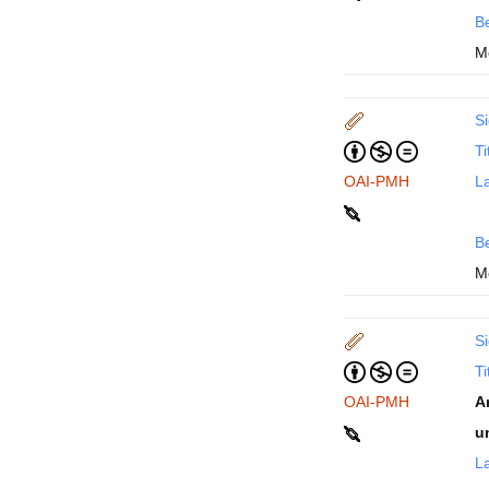
B
M
Si
Ti
OAI-PMH
La
B
M
Si
Ti
OAI-PMH
A
u
La