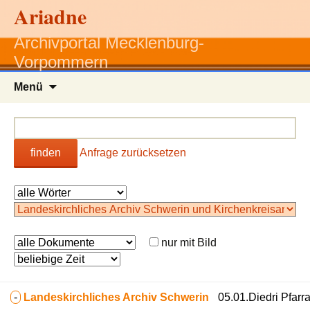
Ariadne
Archivportal Mecklenburg-
Vorpommern
Zum
Menü
Inhalt
springen
finden
Anfrage zurücksetzen
nur mit Bild
-
Landeskirchliches Archiv Schwerin
05.01.Diedri Pfarr