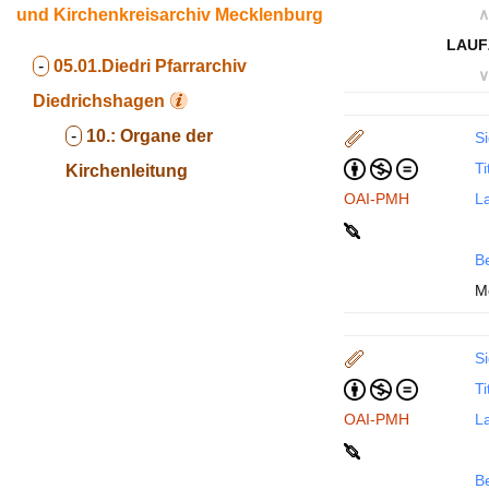
und Kirchenkreisarchiv Mecklenburg
∧
LAUF
-
05.01.Diedri
Pfarrarchiv
∨
Diedrichshagen
-
10.:
Organe der
Si
Ti
Kirchenleitung
OAI-PMH
La
B
M
Si
Ti
OAI-PMH
La
B