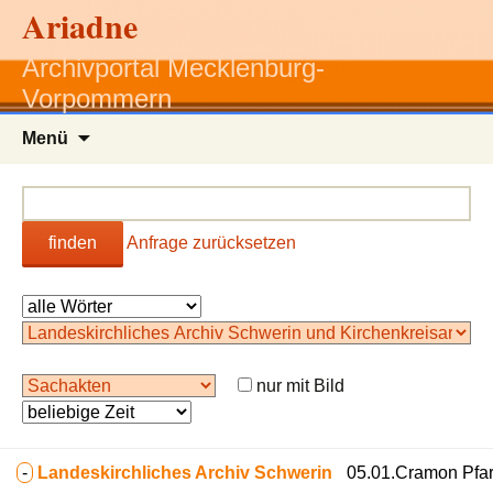
Ariadne
Archivportal Mecklenburg-
Vorpommern
Zum
Menü
Inhalt
springen
finden
Anfrage zurücksetzen
nur mit Bild
-
Landeskirchliches Archiv Schwerin
05.01.Cramon Pfarr