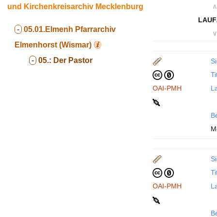
und Kirchenkreisarchiv Mecklenburg
∧
LAUF
-
05.01.Elmenh
Pfarrarchiv
∨
Elmenhorst (Wismar)
-
05.:
Der Pastor
Si
Ti
OAI-PMH
La
B
M
Si
Ti
OAI-PMH
La
B