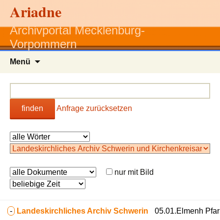
Ariadne
Archivportal Mecklenburg-
Vorpommern
Zum
Menü
Inhalt
springen
finden
Anfrage zurücksetzen
nur mit Bild
-
Landeskirchliches Archiv Schwerin
05.01.Elmenh Pfarr