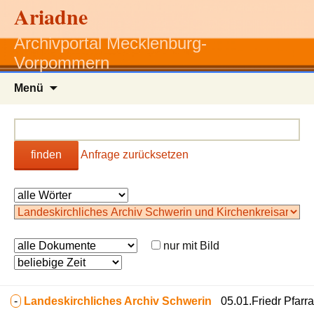
Ariadne
Archivportal Mecklenburg-
Vorpommern
Zum
Menü
Inhalt
springen
finden
Anfrage zurücksetzen
nur mit Bild
-
Landeskirchliches Archiv Schwerin
05.01.Friedr Pfarr