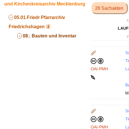
und Kirchenkreisarchiv Mecklenburg
28 Sachakten
-
05.01.Friedr
Pfarrarchiv
∧
Friedrichshagen
LAUF
-
08.:
Bauten und Inventar
∨
Si
Ti
OAI-PMH
La
B
M
Si
Ti
OAI-PMH
La