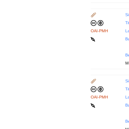
Si
Ti
OAI-PMH
La
B
B
M
Si
Ti
OAI-PMH
La
B
B