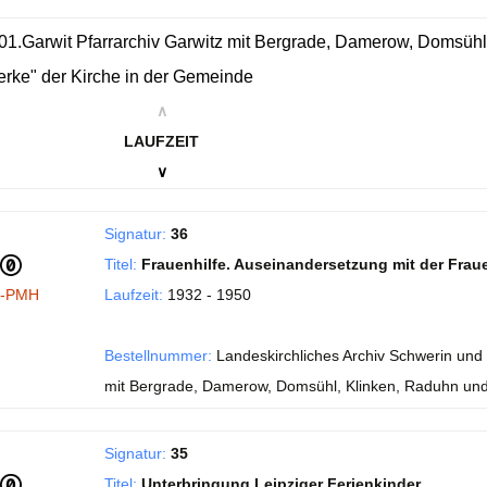
01.Garwit Pfarrarchiv Garwitz mit Bergrade, Damerow, Domsühl,
rke" der Kirche in der Gemeinde
∧
LAUFZEIT
∨
Signatur:
36
Titel:
Frauenhilfe. Auseinandersetzung mit der Frau
I-PMH
Laufzeit:
1932 - 1950
Bestellnummer:
Landeskirchliches Archiv Schwerin und 
mit Bergrade, Damerow, Domsühl, Klinken, Raduhn und
Signatur:
35
Titel:
Unterbringung Leipziger Ferienkinder