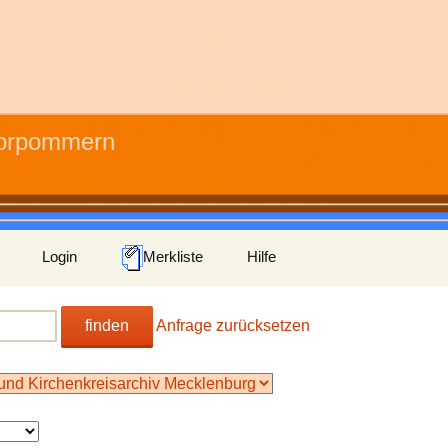
Vorpommern
Login
Merkliste
Hilfe
finden
Anfrage zurücksetzen