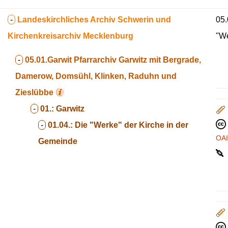
-
Landeskirchliches Archiv Schwerin und
05.
Kirchenkreisarchiv Mecklenburg
"We
-
05.01.Garwit
Pfarrarchiv Garwitz mit Bergrade,
Damerow, Domsühl, Klinken, Raduhn und
Zieslübbe
-
01.:
Garwitz
-
01.04.:
Die "Werke" der Kirche in der
OA
Gemeinde