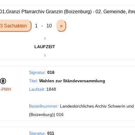
01.Granzi Pfarrarchiv Granzin (Boizenburg) - 02. Gemeinde, ih
3 Sachakten
1 - 10
»
∧
LAUFZEIT
∨
Signatur:
016
Titel:
Wahlen zur Ständeversammlung
I-PMH
Laufzeit:
1848
Bestellnummer:
Landeskirchliches Archiv Schwerin und 
(Boizenburg)) 016
Signatur:
011