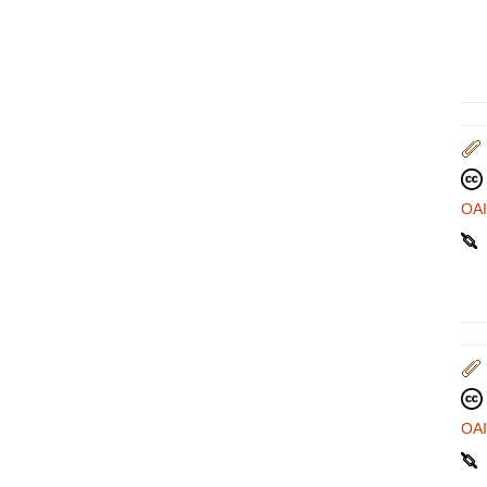
OA
OA