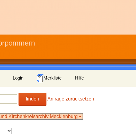
Vorpommern
Login
Merkliste
Hilfe
finden
Anfrage zurücksetzen