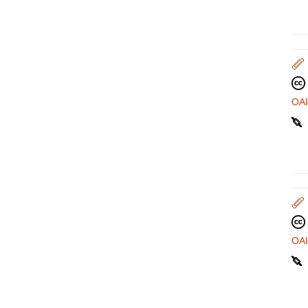
OA
OA