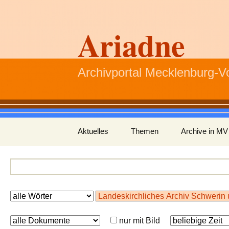
Ariadne
Archivportal Mecklenburg-
Zum
Aktuelles
Themen
Archive in MV
Inhalt
springen
nur mit Bild