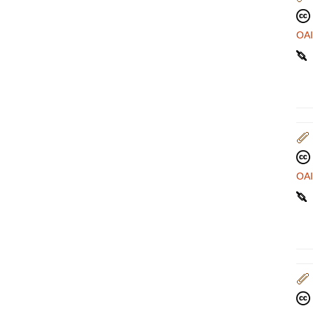
OA
OA