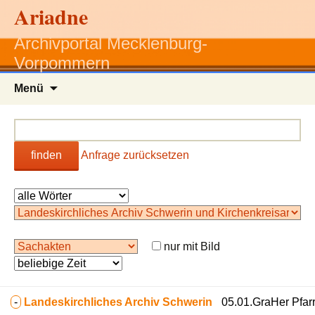
Ariadne
Archivportal Mecklenburg-
Vorpommern
Zum
Menü
Inhalt
springen
finden
Anfrage zurücksetzen
nur mit Bild
-
Landeskirchliches Archiv Schwerin
05.01.GraHer Pfar