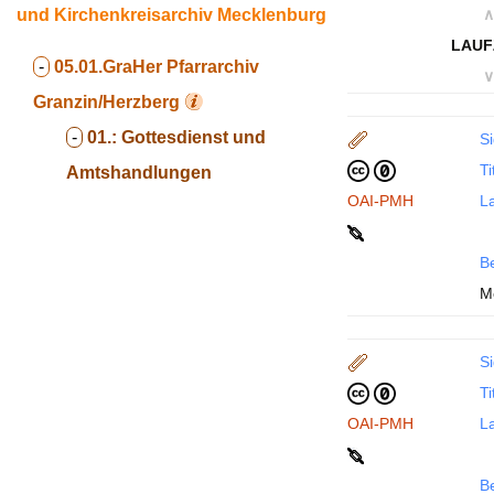
und Kirchenkreisarchiv Mecklenburg
∧
LAUF
-
05.01.GraHer
Pfarrarchiv
∨
Granzin/Herzberg
-
01.:
Gottesdienst und
Si
Ti
Amtshandlungen
OAI-PMH
La
B
M
Si
Ti
OAI-PMH
La
B