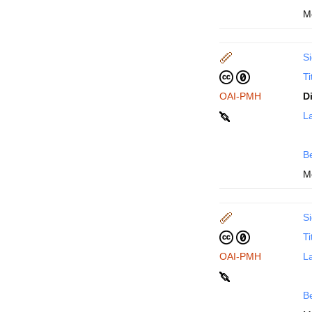
M
Si
Ti
OAI-PMH
D
La
B
M
Si
Ti
OAI-PMH
La
B