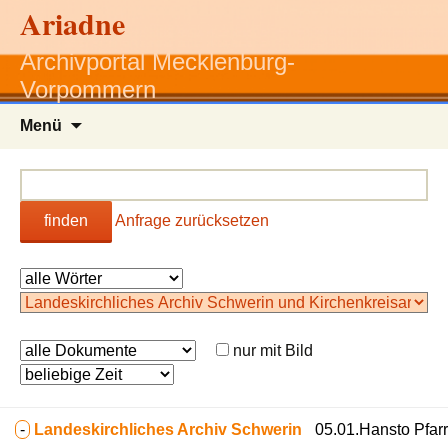
Ariadne
Archivportal Mecklenburg-
Vorpommern
Zum
Menü
Inhalt
springen
finden
Anfrage zurücksetzen
nur mit Bild
-
Landeskirchliches Archiv Schwerin
05.01.Hansto Pfar