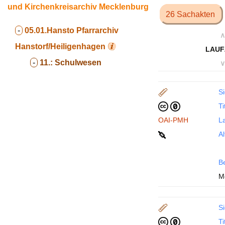
und Kirchenkreisarchiv Mecklenburg
26 Sachakten
-
05.01.Hansto
Pfarrarchiv
∧
Hanstorf/Heiligenhagen
LAUF
-
11.:
Schulwesen
∨
Si
Ti
OAI-PMH
La
Al
B
M
Si
Ti