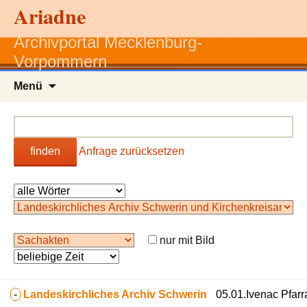
Ariadne
Archivportal Mecklenburg-
Vorpommern
Zum
Menü
Inhalt
springen
finden
Anfrage zurücksetzen
nur mit Bild
-
Landeskirchliches Archiv Schwerin
05.01.Ivenac Pfarr