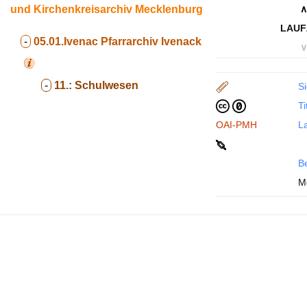
und Kirchenkreisarchiv Mecklenburg
∧
LAUF
-
05.01.Ivenac
Pfarrarchiv Ivenack
∨
-
11.:
Schulwesen
Si
Ti
OAI-PMH
La
B
M