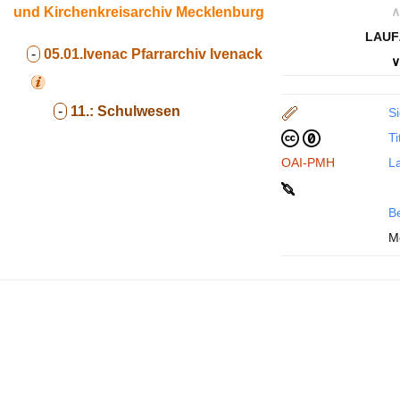
und Kirchenkreisarchiv Mecklenburg
∧
LAUF
-
05.01.Ivenac
Pfarrarchiv Ivenack
∨
-
11.:
Schulwesen
Si
Ti
OAI-PMH
La
B
M