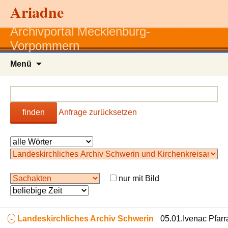
Ariadne
Archivportal Mecklenburg-
Vorpommern
Zum
Menü
Inhalt
springen
finden
Anfrage zurücksetzen
nur mit Bild
-
Landeskirchliches Archiv Schwerin
05.01.Ivenac Pfarr