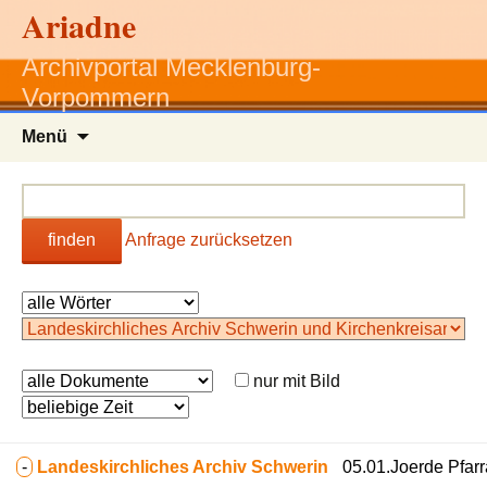
Ariadne
Archivportal Mecklenburg-
Vorpommern
Zum
Menü
Inhalt
springen
finden
Anfrage zurücksetzen
nur mit Bild
-
Landeskirchliches Archiv Schwerin
05.01.Joerde Pfar