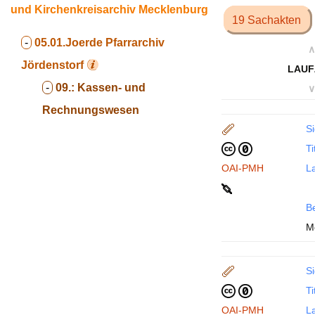
und Kirchenkreisarchiv Mecklenburg
19 Sachakten
-
05.01.Joerde
Pfarrarchiv
∧
Jördenstorf
LAUF
-
09.:
Kassen- und
∨
Rechnungswesen
Si
Ti
OAI-PMH
La
B
M
Si
Ti
OAI-PMH
La