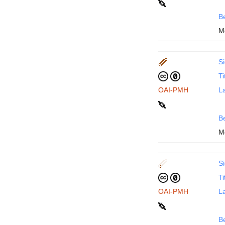
B
M
Si
Ti
OAI-PMH
La
B
M
Si
Ti
OAI-PMH
La
B