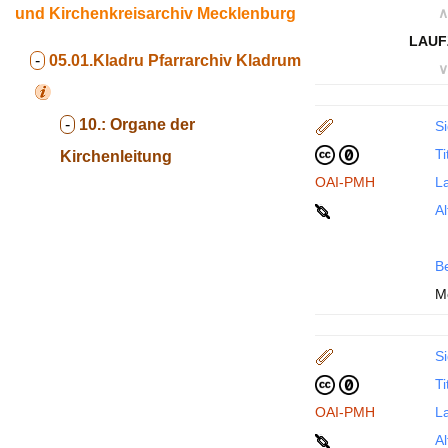
und Kirchenkreisarchiv Mecklenburg
∧
LAUF
-
05.01.Kladru
Pfarrarchiv Kladrum
∨
-
10.:
Organe der
Si
Ti
Kirchenleitung
OAI-PMH
La
Al
B
M
Si
Ti
OAI-PMH
La
Al