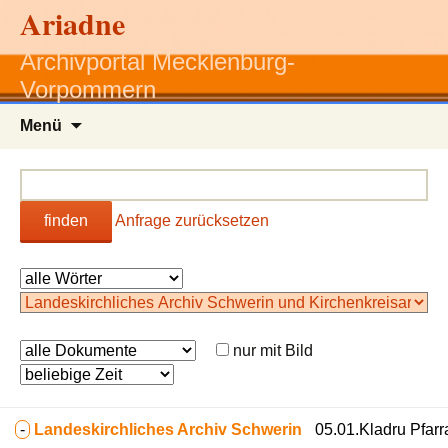
Ariadne
Archivportal Mecklenburg-
Vorpommern
Zum
Menü
Inhalt
springen
finden
Anfrage zurücksetzen
nur mit Bild
-
Landeskirchliches Archiv Schwerin
05.01.Kladru Pfarr