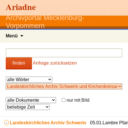
Ariadne
Archivportal Mecklenburg-
Vorpommern
Zum
Menü
Inhalt
springen
finden
Anfrage zurücksetzen
nur mit Bild
-
Landeskirchliches Archiv Schwerin
05.01.Lambre Pfarr