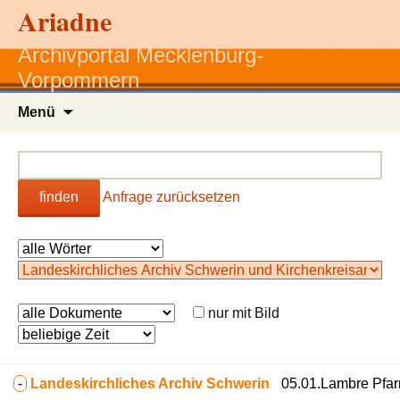
Ariadne
Archivportal Mecklenburg-
Vorpommern
Zum
Menü
Inhalt
springen
finden
Anfrage zurücksetzen
nur mit Bild
-
Landeskirchliches Archiv Schwerin
05.01.Lambre Pfa