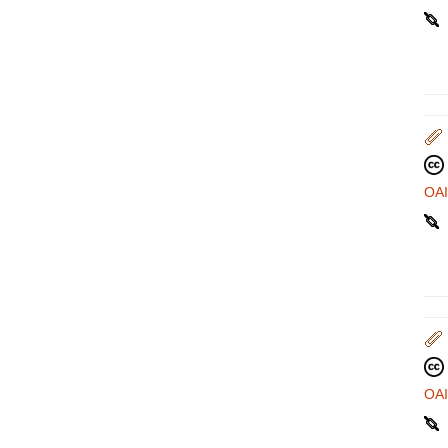
OA
OA