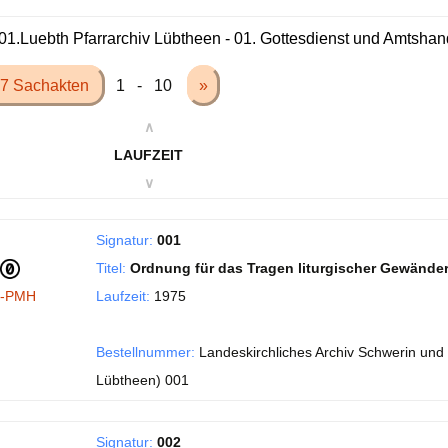
01.Luebth Pfarrarchiv Lübtheen - 01. Gottesdienst und Amtsha
7 Sachakten
1 - 10
»
∧
LAUFZEIT
∨
Signatur:
001
Titel:
Ordnung für das Tragen liturgischer Gewände
I-PMH
Laufzeit:
1975
Bestellnummer:
Landeskirchliches Archiv Schwerin und 
Lübtheen) 001
Signatur:
002