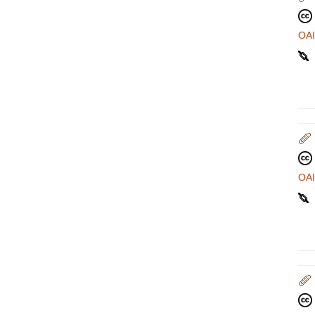
OA
OA