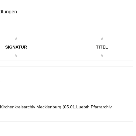
ndlungen
∧
∧
SIGNATUR
TITEL
∨
∨
r
Kirchenkreisarchiv Mecklenburg (05.01.Luebth Pfarrarchiv