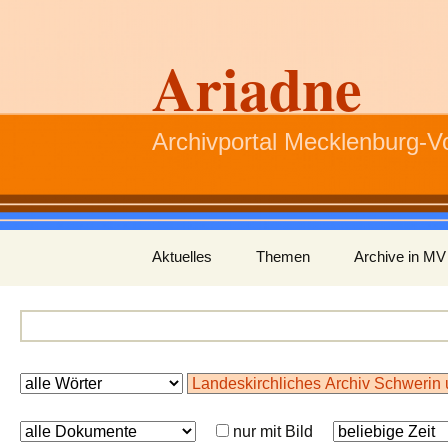
Ariadne
Archivportal Mecklenburg-
Zum
Aktuelles
Themen
Archive in MV
Inhalt
springen
nur mit Bild