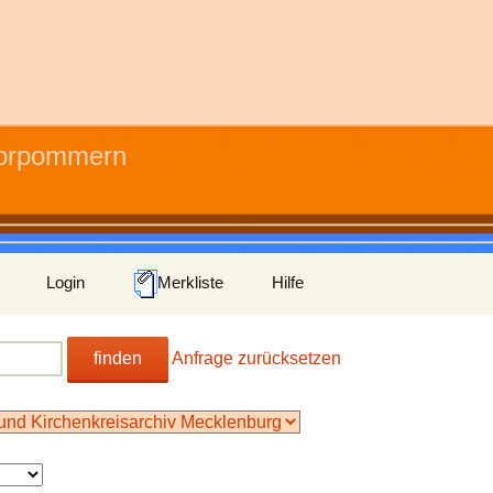
Vorpommern
Login
Merkliste
Hilfe
finden
Anfrage zurücksetzen