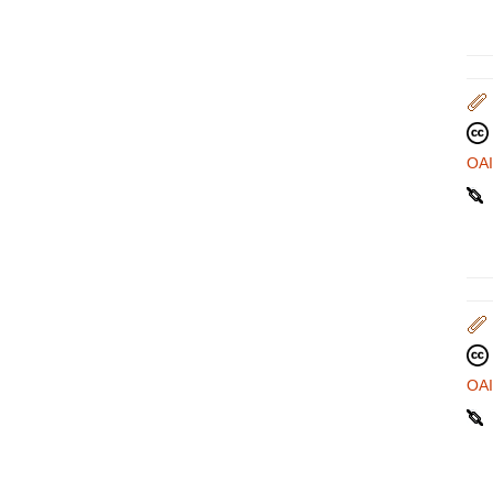
OA
OA