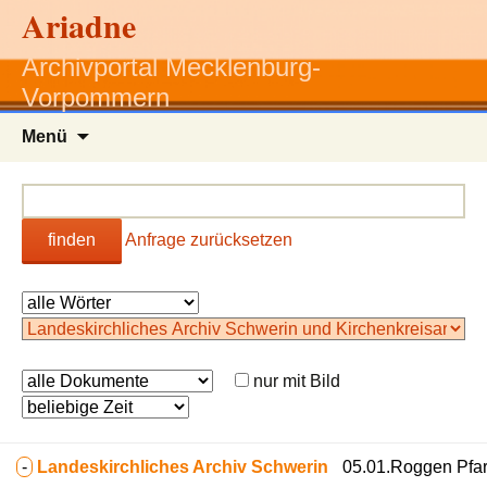
Ariadne
Archivportal Mecklenburg-
Vorpommern
Zum
Menü
Inhalt
springen
finden
Anfrage zurücksetzen
nur mit Bild
-
Landeskirchliches Archiv Schwerin
05.01.Roggen Pfar