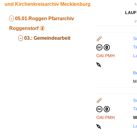
und Kirchenkreisarchiv Mecklenburg
∧
LAUF
-
05.01.Roggen
Pfarrarchiv
∨
Roggenstorf
-
03.:
Gemeindearbeit
Si
Ti
OAI-PMH
La
B
M
Si
Ti
OAI-PMH
W
La