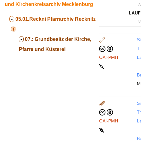
und Kirchenkreisarchiv Mecklenburg
∧
LAUF
-
05.01.Reckni
Pfarrarchiv Recknitz
∨
-
07.:
Grundbesitz der Kirche,
Si
Ti
Pfarre und Küsterei
OAI-PMH
La
B
M
Si
Ti
OAI-PMH
La
B