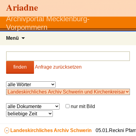
Ariadne
Archivportal Mecklenburg-
Vorpommern
Zum
Menü
Inhalt
springen
finden
Anfrage zurücksetzen
nur mit Bild
-
Landeskirchliches Archiv Schwerin
05.01.Reckni Pfarr