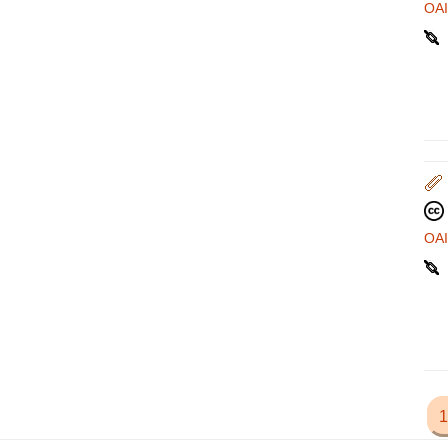
OA
OA
1