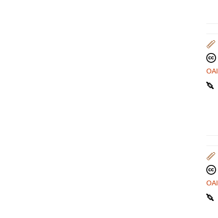
OA
OA