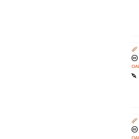
OA
OA