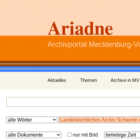
Ariadne
Archivportal Mecklenburg-
Zum
Aktuelles
Themen
Archive in MV
Inhalt
springen
nur mit Bild