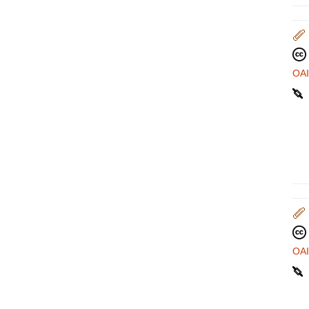
OA
OA