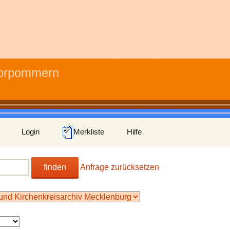
Vorpommern
Login
Merkliste
Hilfe
finden
Anfrage zurücksetzen