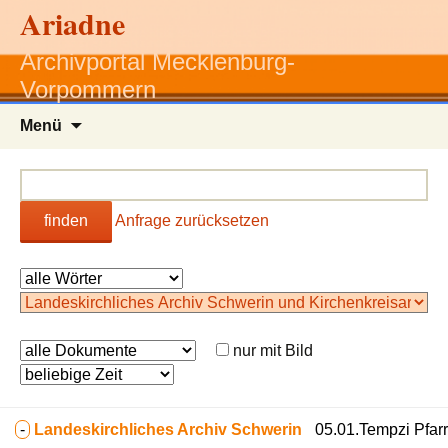
Ariadne
Archivportal Mecklenburg-
Vorpommern
Zum
Menü
Inhalt
springen
finden
Anfrage zurücksetzen
nur mit Bild
-
Landeskirchliches Archiv Schwerin
05.01.Tempzi Pfar