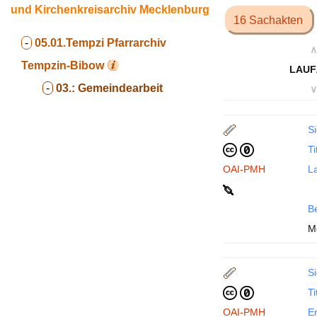
und Kirchenkreisarchiv Mecklenburg
16 Sachakten
-
05.01.Tempzi
Pfarrarchiv
∧
Tempzin-Bibow
LAUF
-
03.:
Gemeindearbeit
∨
Si
Ti
OAI-PMH
La
B
M
Si
Ti
OAI-PMH
En