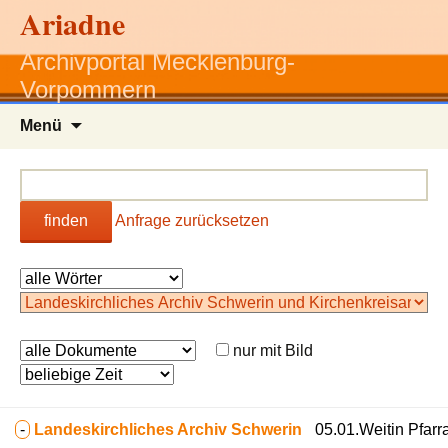
Ariadne
Archivportal Mecklenburg-
Vorpommern
Zum
Menü
Inhalt
springen
finden
Anfrage zurücksetzen
nur mit Bild
-
Landeskirchliches Archiv Schwerin
05.01.Weitin Pfarr