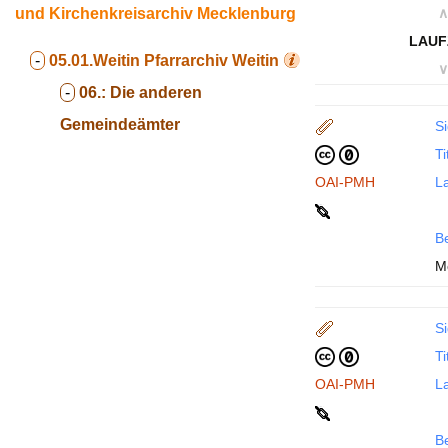
und Kirchenkreisarchiv Mecklenburg
∧
LAUF
-
05.01.Weitin
Pfarrarchiv Weitin
∨
-
06.:
Die anderen
Gemeindeämter
Si
Ti
OAI-PMH
La
B
M
Si
Ti
OAI-PMH
La
B