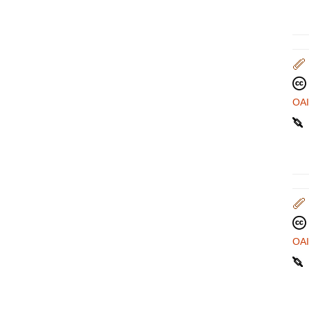
OA
OA