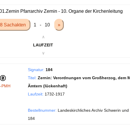
01.Zernin Pfarrarchiv Zernin - 10. Organe der Kirchenleitung
8 Sachakten
1 - 10
»
∧
LAUFZEIT
∨
Signatur:
184
Titel:
Zernin: Verordnungen vom Großherzog, dem Mi
I-PMH
Ämtern (lückenhaft)
Laufzeit:
1732-1917
Bestellnummer:
Landeskirchliches Archiv Schwerin und 
184