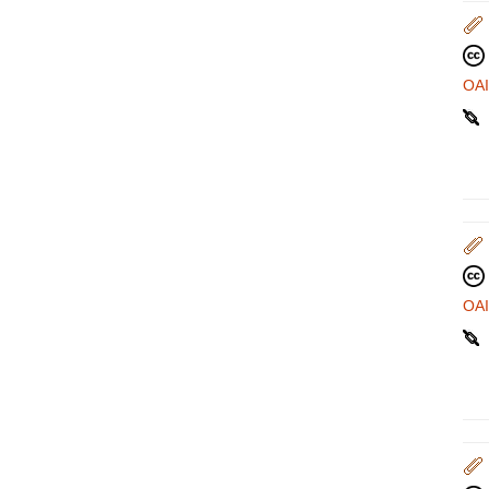
OA
OA