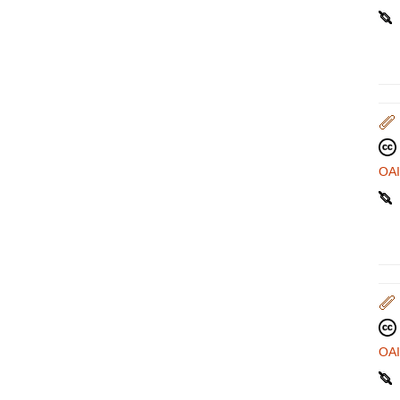
OA
OA