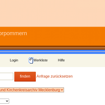
Vorpommern
Login
Merkliste
Hilfe
finden
Anfrage zurücksetzen