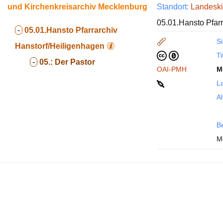
und Kirchenkreisarchiv Mecklenburg
Standort:
Landeski
05.01.Hansto Pfarr
-
05.01.Hansto
Pfarrarchiv
Si
Hanstorf/Heiligenhagen
Ti
-
05.:
Der Pastor
OAI-PMH
M
La
Al
B
M