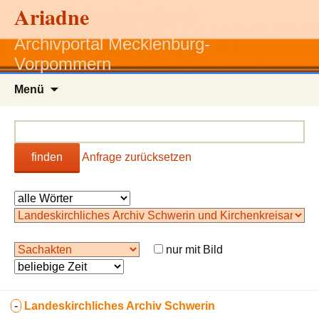
Ariadne
Archivportal Mecklenburg-
Vorpommern
Zum
Menü
Inhalt
springen
finden
Anfrage zurücksetzen
nur mit Bild
-
Landeskirchliches Archiv Schwerin