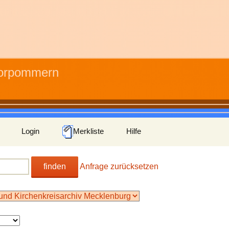
Vorpommern
Login
Merkliste
Hilfe
finden
Anfrage zurücksetzen