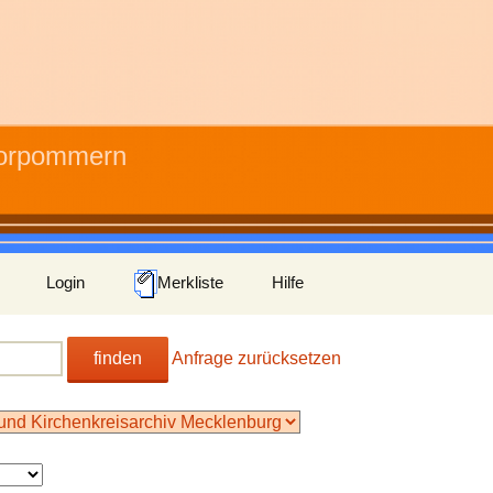
Vorpommern
Login
Merkliste
Hilfe
finden
Anfrage zurücksetzen