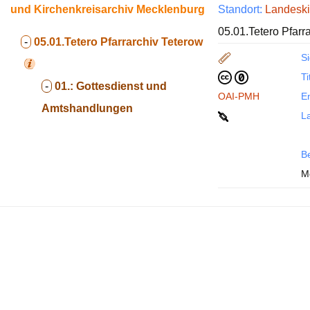
und Kirchenkreisarchiv Mecklenburg
Standort:
Landeski
05.01.Tetero Pfarr
-
05.01.Tetero
Pfarrarchiv Teterow
Si
Ti
-
01.:
Gottesdienst und
OAI-PMH
En
Amtshandlungen
La
B
M