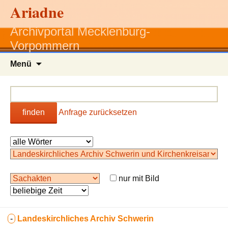
Ariadne
Archivportal Mecklenburg-
Vorpommern
Zum
Menü
Inhalt
springen
finden
Anfrage zurücksetzen
nur mit Bild
-
Landeskirchliches Archiv Schwerin