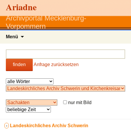
Ariadne
Archivportal Mecklenburg-
Vorpommern
Zum
Menü
Inhalt
springen
finden
Anfrage zurücksetzen
nur mit Bild
-
Landeskirchliches Archiv Schwerin