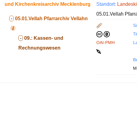
und Kirchenkreisarchiv Mecklenburg
Standort:
Landeski
05.01.Vellah Pfar
-
05.01.Vellah
Pfarrarchiv Vellahn
Si
Ti
-
09.:
Kassen- und
OAI-PMH
La
Rechnungswesen
B
Me