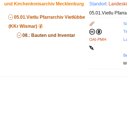
und Kirchenkreisarchiv Mecklenburg
Standort:
Landeski
05.01.Vietlu Pfarr
-
05.01.Vietlu
Pfarrarchiv Vietlübbe
Si
(KKr Wismar)
Ti
-
08.:
Bauten und Inventar
OAI-PMH
La
B
M