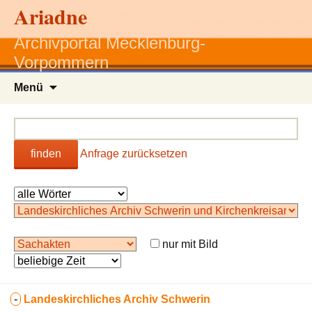
Ariadne
Archivportal Mecklenburg-
Vorpommern
Zum
Menü
Inhalt
springen
finden
Anfrage zurücksetzen
nur mit Bild
-
Landeskirchliches Archiv Schwerin