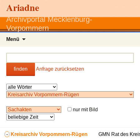
Ariadne
Archivportal Mecklenburg-
Vorpommern
Zum
Menü
Inhalt
springen
finden
Anfrage zurücksetzen
nur mit Bild
-
Kreisarchiv Vorpommern-Rügen
GMN Rat des Kreise