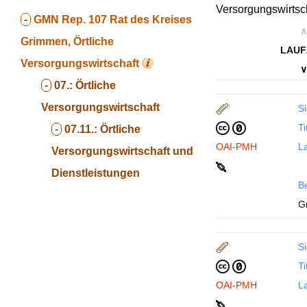
Versorgungswirtsch
-
GMN Rep. 107
Rat des Kreises
∧
Grimmen, Örtliche
LAUF
Versorgungswirtschaft
∨
-
07.:
Örtliche
Versorgungswirtschaft
Si
Ti
-
07.11.:
Örtliche
OAI-PMH
La
Versorgungswirtschaft und
Dienstleistungen
B
G
Si
Ti
OAI-PMH
La