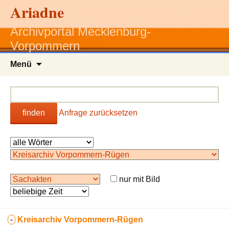
Ariadne
Archivportal Mecklenburg-
Vorpommern
Zum
Menü
Inhalt
springen
finden
Anfrage zurücksetzen
nur mit Bild
-
Kreisarchiv Vorpommern-Rügen