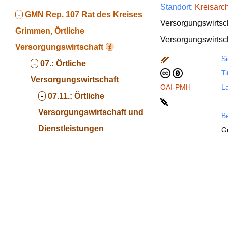
Standort:
Kreisar
-
GMN Rep. 107
Rat des Kreises
Versorgungswirtscha
Grimmen, Örtliche
Versorgungswirtsc
Versorgungswirtschaft
Si
-
07.:
Örtliche
Ti
Versorgungswirtschaft
OAI-PMH
La
-
07.11.:
Örtliche
Versorgungswirtschaft und
B
Dienstleistungen
G