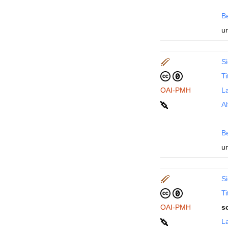
B
u
Si
Ti
OAI-PMH
La
Al
B
u
Si
Ti
OAI-PMH
s
La