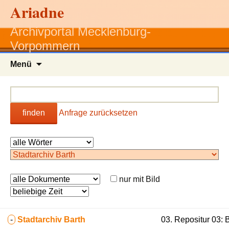
Ariadne
Archivportal Mecklenburg-
Vorpommern
Zum
Menü
Inhalt
springen
finden
Anfrage zurücksetzen
nur mit Bild
-
Stadtarchiv Barth
03. Repositur 03: