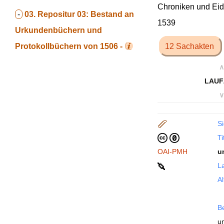
Chroniken und Eid
-
03.
Repositur 03: Bestand an
1539
Urkundenbüchern und
Protokollbüchern von 1506 -
12 Sachakten
∧
LAUF
∨
Si
Ti
OAI-PMH
u
La
Al
B
u