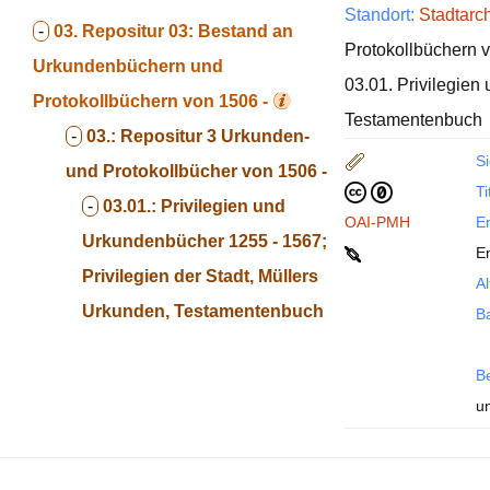
Standort:
Stadtarch
-
03.
Repositur 03: Bestand an
Protokollbüchern v
Urkundenbüchern und
03.01. Privilegien
Protokollbüchern von 1506 -
Testamentenbuch
-
03.:
Repositur 3 Urkunden-
Si
und Protokollbücher von 1506 -
Ti
-
03.01.:
Privilegien und
OAI-PMH
En
Urkundenbücher 1255 - 1567;
Em
Privilegien der Stadt, Müllers
Al
Urkunden, Testamentenbuch
B
B
u