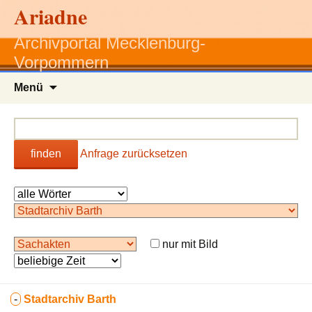
Ariadne
Archivportal Mecklenburg-
Vorpommern
Zum
Menü
Inhalt
springen
finden
Anfrage zurücksetzen
nur mit Bild
-
Stadtarchiv Barth