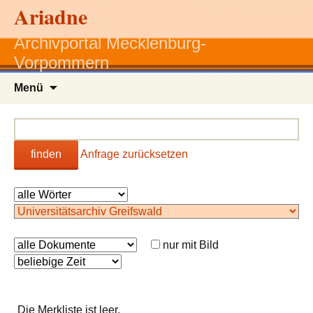
Ariadne
Archivportal Mecklenburg-
Vorpommern
Zum
Menü
Inhalt
springen
finden
Anfrage zurücksetzen
nur mit Bild
Die Merkliste ist leer.