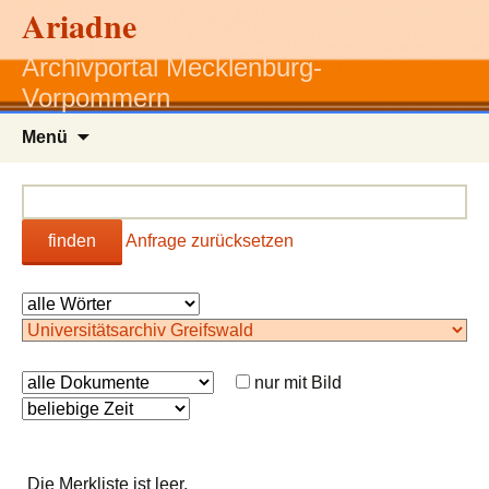
Ariadne
Archivportal Mecklenburg-
Vorpommern
Zum
Menü
Inhalt
springen
finden
Anfrage zurücksetzen
nur mit Bild
Die Merkliste ist leer.