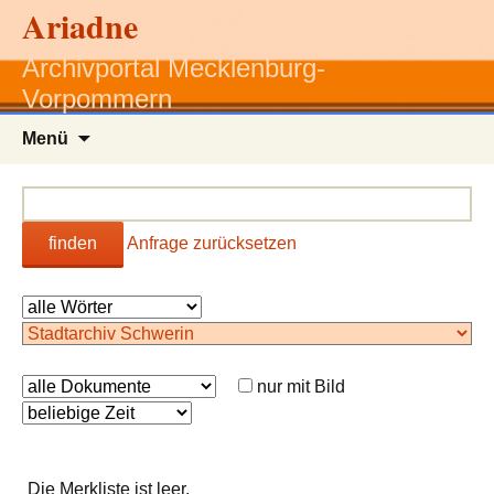
Ariadne
Archivportal Mecklenburg-
Vorpommern
Zum
Menü
Inhalt
springen
finden
Anfrage zurücksetzen
nur mit Bild
Die Merkliste ist leer.