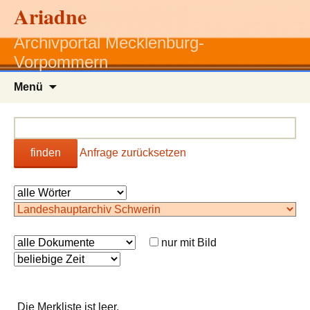
Ariadne
Archivportal Mecklenburg-
Vorpommern
Zum
Menü
Inhalt
springen
finden
Anfrage zurücksetzen
nur mit Bild
Die Merkliste ist leer.