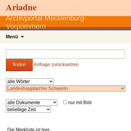
Ariadne
Archivportal Mecklenburg-
Vorpommern
Zum
Menü
Inhalt
springen
finden
Anfrage zurücksetzen
nur mit Bild
Die Merkliste ist leer.