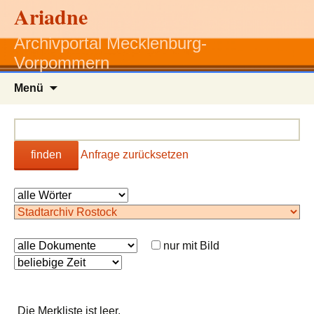
Ariadne
Archivportal Mecklenburg-
Vorpommern
Zum
Menü
Inhalt
springen
finden
Anfrage zurücksetzen
nur mit Bild
Die Merkliste ist leer.